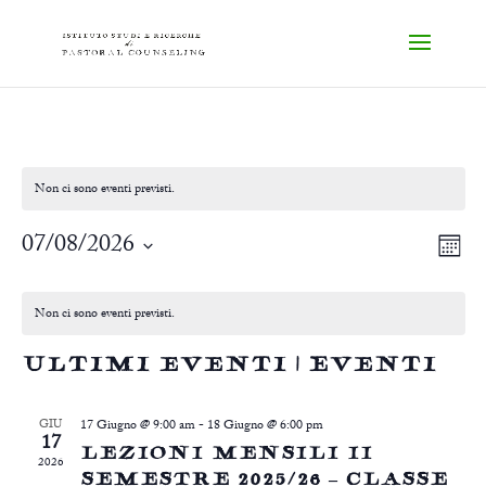
Non ci sono eventi previsti.
E
VI
07/08/2026
Mese
VI
NA
Seleziona
NA
CALENDARIO
la
DI
Non ci sono eventi previsti.
data.
EVENTI
Ultimi eventi | Eventi
GIU
17 Giugno @ 9:00 am
-
18 Giugno @ 6:00 pm
17
LEZIONI MENSILI II
2026
SEMESTRE 2025/26 – CLASSE